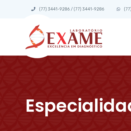
(77) 3441-9286
/
(77) 3441-9286
(77
Especialida