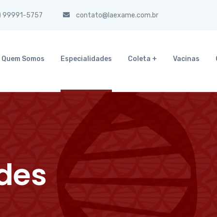
) 99991-5757
contato@laexame.com.br
Quem Somos
Especialidades
Coleta +
Vacinas
des