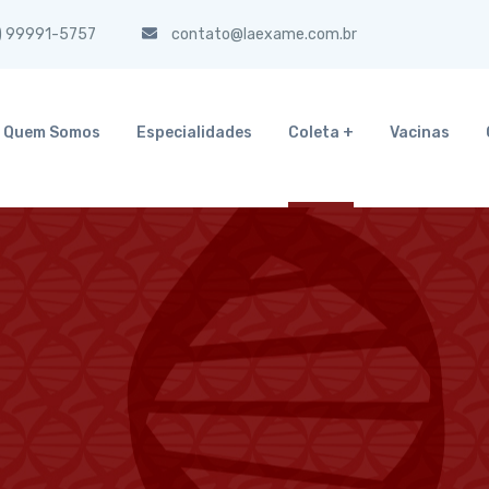
) 99991-5757
contato@laexame.com.br
Quem Somos
Especialidades
Coleta +
Vacinas