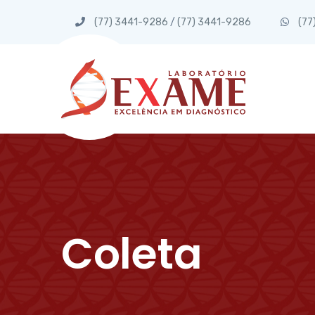
(77) 3441-9286
/
(77) 3441-9286
(77
Coleta