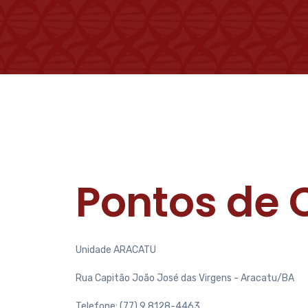
Pontos de 
Unidade ARACATU
Rua Capitão João José das Virgens - Aracatu/BA
Telefone: (77) 9 8128-4463