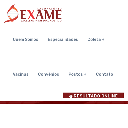
Quem Somos
Quem Somos
Especialidades
Coleta +
Inicial
Quem Somos
Vacinas
Convênios
Postos +
Contato
RESULTADO ONLINE