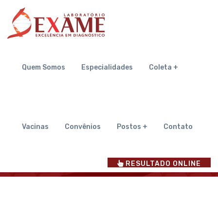
Quem Somos
Quem Somos
Especialidades
Coleta +
Inicial
Quem Somos
Vacinas
Convênios
Postos +
Contato
RESULTADO ONLINE