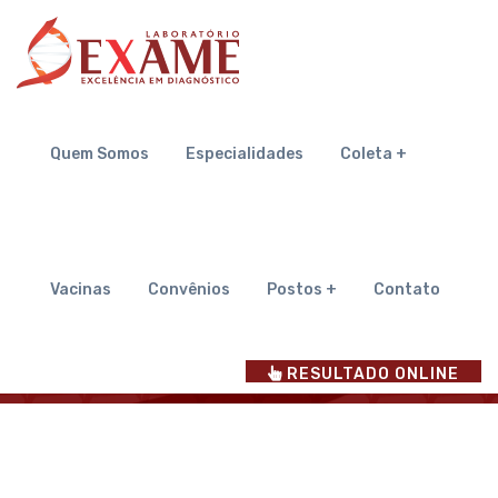
Quem Somos
Quem Somos
Especialidades
Coleta +
Inicial
Quem Somos
Vacinas
Convênios
Postos +
Contato
RESULTADO ONLINE