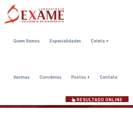
Quem Somos
Quem Somos
Especialidades
Coleta +
Inicial
Quem Somos
Vacinas
Convênios
Postos +
Contato
RESULTADO ONLINE