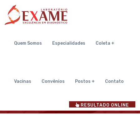
Fique Ligado
Quem Somos
Especialidades
Coleta +
Inicial
Fique Ligado
Vacinas
Convênios
Postos +
Contato
RESULTADO ONLINE