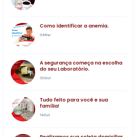
Como identificar a anemia.
04
Mar
A segurança começa na escolha
do seu Laboratório.
30
Out
Tudo feito para você e sua
família!
14
Out
Realizamos sua coleta domiciliar